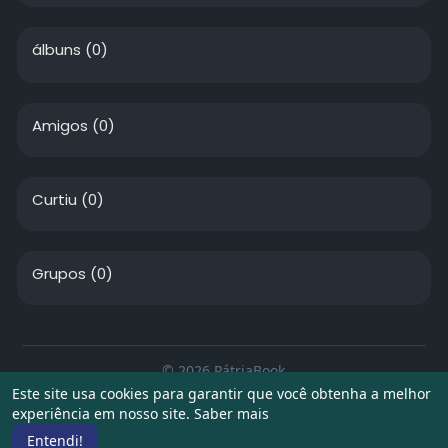
álbuns
(0)
Amigos
(0)
Curtiu
(0)
Grupos
(0)
© 2026 PátriaBook
Este site usa cookies para garantir que você obtenha a melhor
Início
Sobre
Contato
Privacidade
Termos de Uso
experiência em nosso site.
Saber mais
Artigos
Entendi!
Idioma