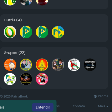
Curtiu
(4)
Grupos
(22)
Idioma
© 2026 PátriaBook
Sobre
Directory
Artigos
Contato
Mais
ais
Entendi!