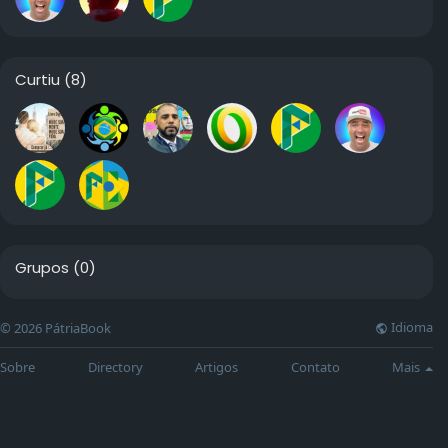
Curtiu
(8)
Grupos
(0)
Idioma
© 2026 PátriaBook
Sobre
Directory
Artigos
Contato
Mais