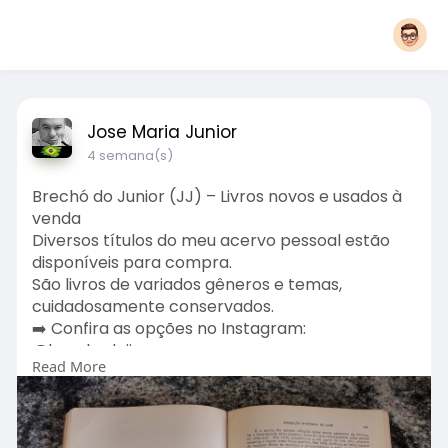
Jose Maria Junior
4 semana(s)
Brechó do Junior (JJ) – Livros novos e usados à
venda
Diversos títulos do meu acervo pessoal estão
disponíveis para compra.
São livros de variados gêneros e temas,
cuidadosamente conservados.
➡️ Confira as opções no Instagram:
@brechodojjr
Read More
➡️ Adquira diretamente pela OLX:
https://www.olx.com.br/perfil/j-junior-e02f9637
Aproveite a oportunidade de enriquecer sua
leitura por um ótimo custo-benefício.