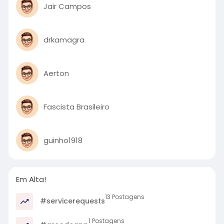
Jair Campos
drkamagra
Aerton
Fascista Brasileiro
guinho1918
Em Alta!
13 Postagens
#servicerequests
1 Postagens