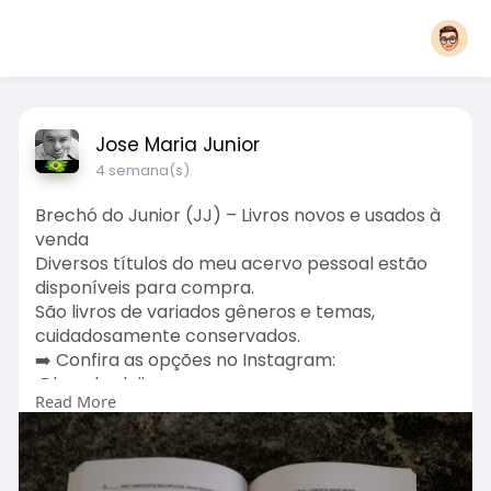
Jose Maria Junior
4 semana(s)
Brechó do Junior (JJ) – Livros novos e usados à
venda
Diversos títulos do meu acervo pessoal estão
disponíveis para compra.
São livros de variados gêneros e temas,
cuidadosamente conservados.
➡️ Confira as opções no Instagram:
@brechodojjr
Read More
➡️ Adquira diretamente pela OLX:
https://www.olx.com.br/perfil/j-junior-e02f9637
Aproveite a oportunidade de enriquecer sua
leitura por um ótimo custo-benefício.