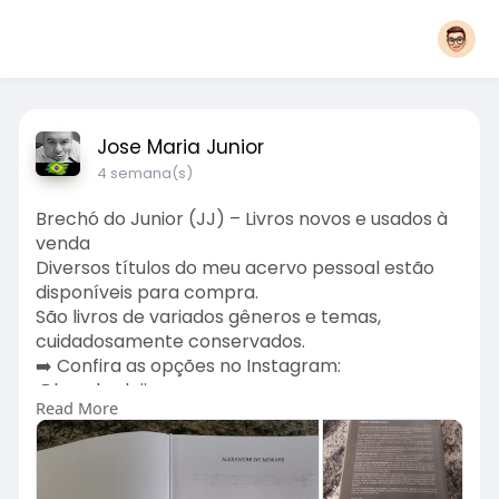
Jose Maria Junior
4 semana(s)
Brechó do Junior (JJ) – Livros novos e usados à
venda
Diversos títulos do meu acervo pessoal estão
disponíveis para compra.
São livros de variados gêneros e temas,
cuidadosamente conservados.
➡️ Confira as opções no Instagram:
@brechodojjr
Read More
➡️ Adquira diretamente pela OLX:
https://www.olx.com.br/perfil/j-junior-e02f9637
Aproveite a oportunidade de enriquecer sua
leitura por um ótimo custo-benefício.