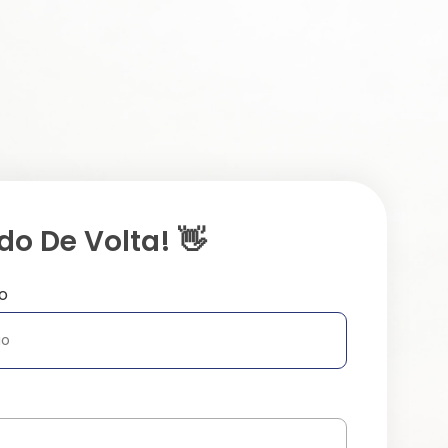
o De Volta! 👋
o