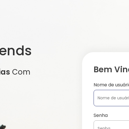
iends
Bem Vind
ias
Com
Nome de usuári
Senha