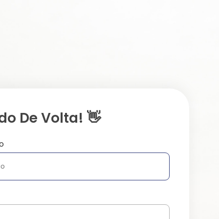
o De Volta! 👋
o