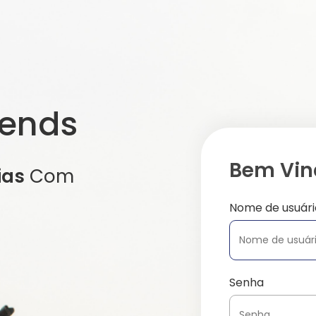
iends
Bem Vind
ias
Com
Nome de usuári
Senha