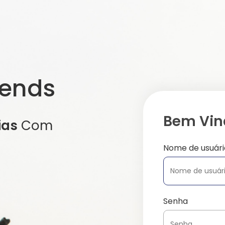
iends
Bem Vind
ias
Com
Nome de usuári
Senha