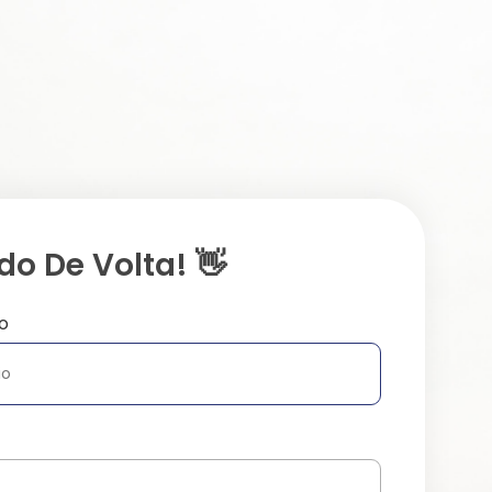
o De Volta! 👋
o