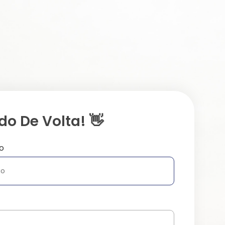
o De Volta! 👋
o