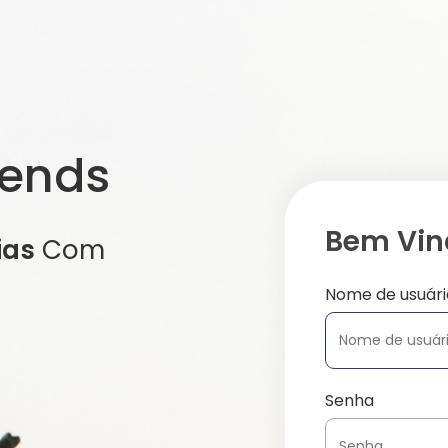
iends
Bem Vind
ias
Com
Nome de usuári
Senha