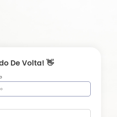
o De Volta! 👋
o