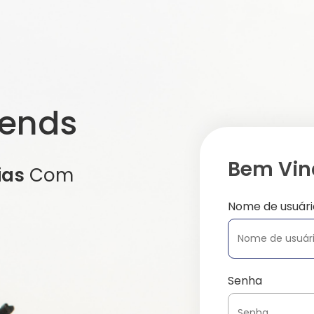
iends
Bem Vind
ias
Com
Nome de usuári
Senha