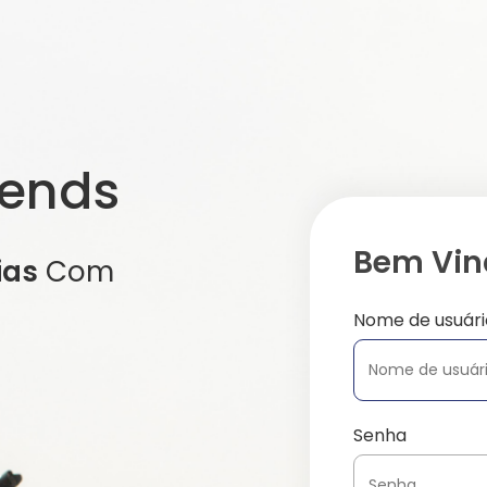
iends
Bem Vind
ias
Com
Nome de usuári
Senha