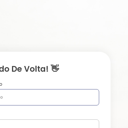
o De Volta! 👋
o