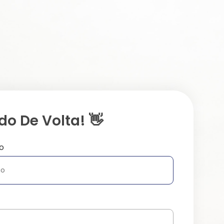
o De Volta! 👋
o