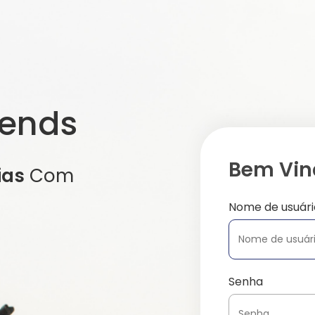
iends
Bem Vind
ias
Com
Nome de usuári
Senha