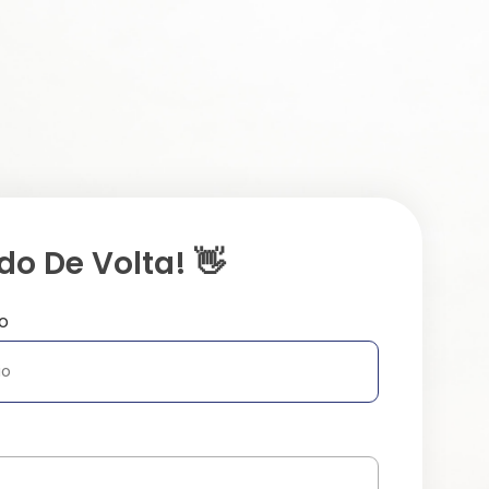
o De Volta! 👋
o