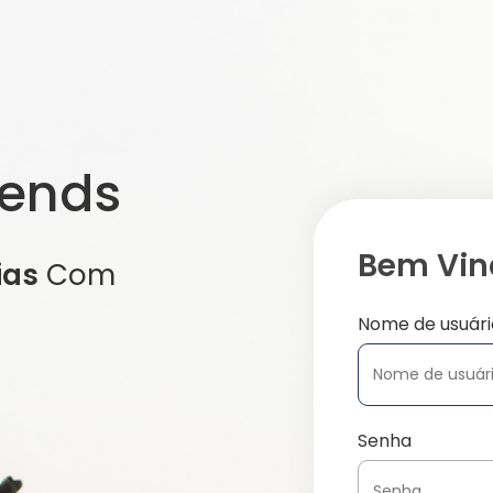
iends
Bem Vind
ias
Com
Nome de usuári
Senha