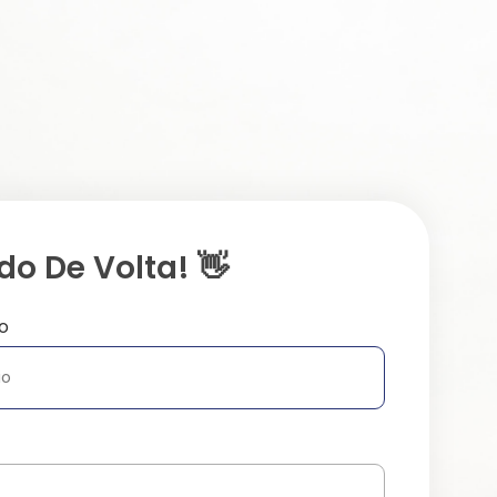
o De Volta! 👋
o