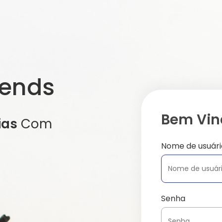
iends
Bem Vind
ias
Com
Nome de usuári
Senha