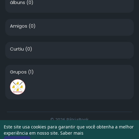
álbuns
(0)
Amigos
(0)
Curtiu
(0)
Grupos
(1)
© 2026 PátriaBook
Este site usa cookies para garantir que você obtenha a melhor
Início
Sobre
Contato
Privacidade
Termos de Uso
experiência em nosso site.
Saber mais
Artigos