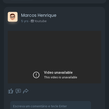
Marcos Henrique
5 yrs
-
Youtube