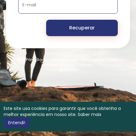
Recuperar
© 2026 PátriaBook •
Termos de Uso
•
Privacidade
•
Contato
•
Sobre
•
Directory
•
Artigos
Idioma
Este site usa cookies para garantir que você obtenha a
melhor experiência em nosso site.
Saber mais
Entendi!