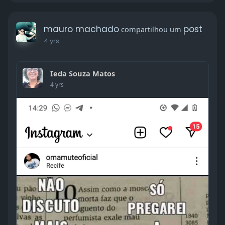
sua transformação moral buscando o equilíbrio
espiritual através das orações e vibrações de luz,
Deus acima de todos "Brasil Pátria do evangelho,
mauro machado
post
compartilhou um
coração do mundo"... BOM DIA FAMÍLIA. 🌹🙏
4 yrs
Ayache Vidal.
Ieda Souza Matos
4 yrs