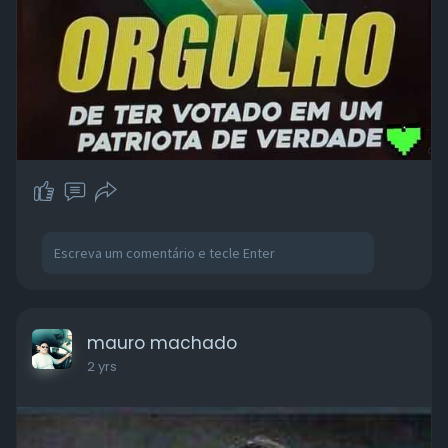
mauro machado
2 yrs