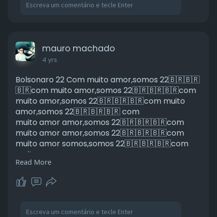
mauro machado
4 yrs
Bolsonaro 22 Com muito amor,somos 22🇧🇷🇧🇷
🇧🇷com muito amor,somos 22🇧🇷🇧🇷🇧🇷com
muito amor,somos 22🇧🇷🇧🇷🇧🇷com muito
amor,somos 22🇧🇷🇧🇷🇧🇷 com
muito amor amor,somos 22🇧🇷🇧🇷🇧🇷com
muito amor amor,somos 22🇧🇷🇧🇷🇧🇷com
muito amor somos,somos 22🇧🇷🇧🇷🇧🇷com
muito amor
Read More
amor,somos 22🇧🇷🇧🇷🇧🇷com muito amor
amor,somos 🇧🇷🇧🇷🇧🇷 pátria
amada!!!