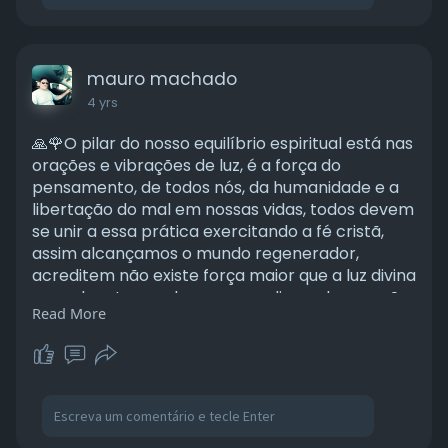
mauro machado
4 yrs
🙏🌹O pilar do nosso equilíbrio espiritual está nas
orações e vibrações de luz, é a força do
pensamento, de todos nós, da humanidade e a
libertação do mal em nossas vidas, todos devem
se unir a essa prática exercitando a fé cristã,
assim alcançamos o mundo regenerador,
acreditem não existe força maior que a luz divina
e no planeta escola os que se dizem deuses não
Read More
passam de pobres de espiritos em que a
prepotência, a ganância pelo dinheiro, pelo
poder os abraçam num total domínio, sendo
todos subjugados pelas trevas... Exercitemos a fé
cristã e confiemos na justiça divina, a ética e o
moral é primordial, faça já a sua reforma íntima,