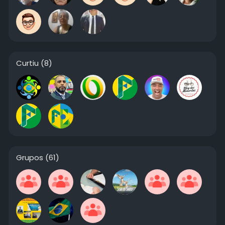
Curtiu
(8)
Grupos
(61)