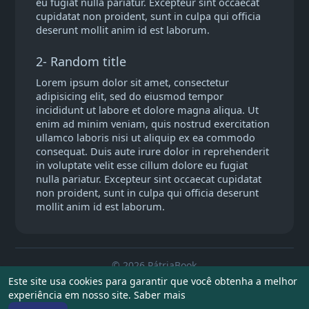
eu fugiat nulla pariatur. Excepteur sint occaecat
cupidatat non proident, sunt in culpa qui officia
deserunt mollit anim id est laborum.
2- Random title
Lorem ipsum dolor sit amet, consectetur
adipisicing elit, sed do eiusmod tempor
incididunt ut labore et dolore magna aliqua. Ut
enim ad minim veniam, quis nostrud exercitation
ullamco laboris nisi ut aliquip ex ea commodo
consequat. Duis aute irure dolor in reprehenderit
in voluptate velit esse cillum dolore eu fugiat
nulla pariatur. Excepteur sint occaecat cupidatat
non proident, sunt in culpa qui officia deserunt
mollit anim id est laborum.
© 2026 PátriaBook
Este site usa cookies para garantir que você obtenha a melhor
Início
Sobre
Contato
Privacidade
Termos de Uso
experiência em nosso site.
Saber mais
Artigos