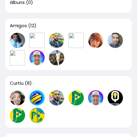
álbuns
(0)
Amigos
(12)
Curtiu
(8)