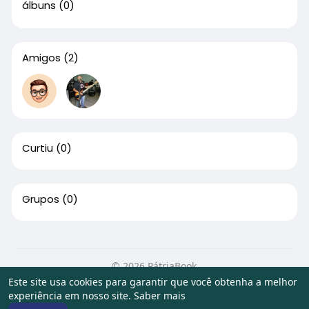
álbuns
(0)
Amigos
(2)
Curtiu
(0)
Grupos
(0)
© 2026 PátriaBook
Este site usa cookies para garantir que você obtenha a melhor
Início
Sobre
Contato
Privacidade
Termos de Uso
experiência em nosso site.
Saber mais
Artigos