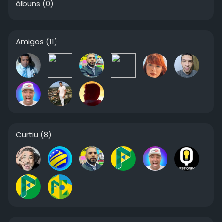
álbuns
(0)
Amigos
(11)
Curtiu
(8)