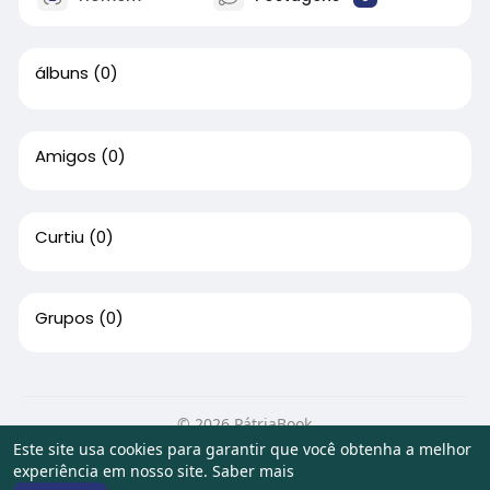
álbuns
(0)
Amigos
(0)
Curtiu
(0)
Grupos
(0)
© 2026 PátriaBook
Este site usa cookies para garantir que você obtenha a melhor
Início
Sobre
Contato
Privacidade
Termos de Uso
experiência em nosso site.
Saber mais
Artigos