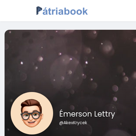
Émerson Lettry
@AkexKrycek