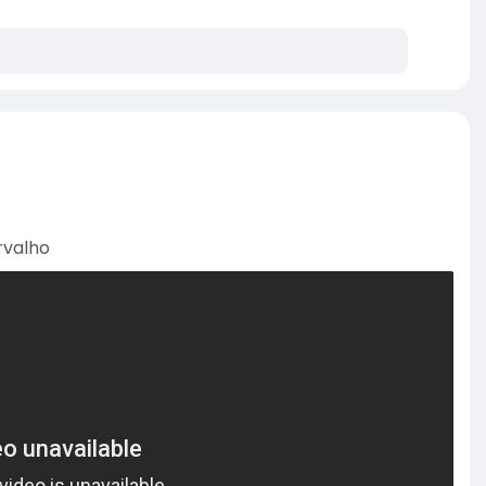
a/20
eira entre Iraque e Síria.
rvalho