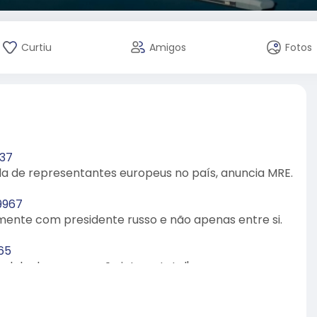
Curtiu
Amigos
Fotos
137
da de representantes europeus no país, anuncia MRE.
9967
amente com presidente russo e não apenas entre si.
65
modelo de cooperação interestatal'.
7081
durante comício em Ohio.