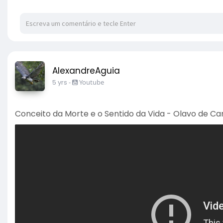
https://br.sputniknews.com/ori....ente_medio_afric
EUA bombardeiam 'milícias apoiadas pelo Irã' na front
AlexandreAguia
5 yrs
-
Youtube
Conceito da Morte e o Sentido da Vida - Olavo de Ca