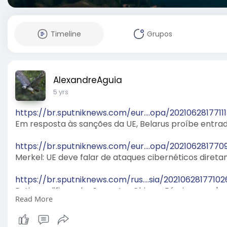
Timeline
Grupos
AlexandreAguia
5 yrs
https://br.sputniknews.com/eur....opa/2021062817711
Em resposta às sanções da UE, Belarus proíbe entra
https://br.sputniknews.com/eur....opa/202106281770
Merkel: UE deve falar de ataques cibernéticos diret
https://br.sputniknews.com/rus....sia/20210628177102
Putin qualifica relações entre China e Rússia como '
Read More
https://br.sputniknews.com/ame....ricas/2021062717
'Vamos retomar Câmara e Senado', promete Trump 