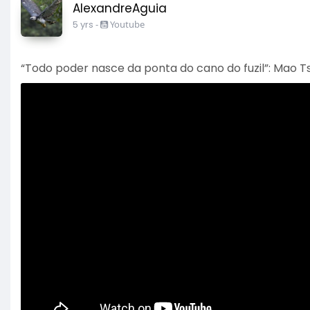
AlexandreAguia
5 yrs
-
Youtube
“Todo poder nasce da ponta do cano do fuzil”: Mao Ts