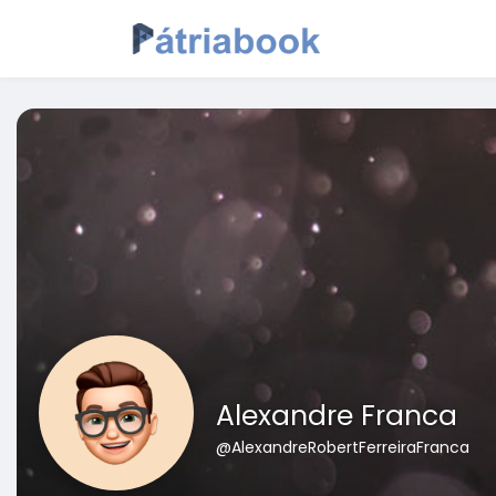
Alexandre Franca
@AlexandreRobertFerreiraFranca