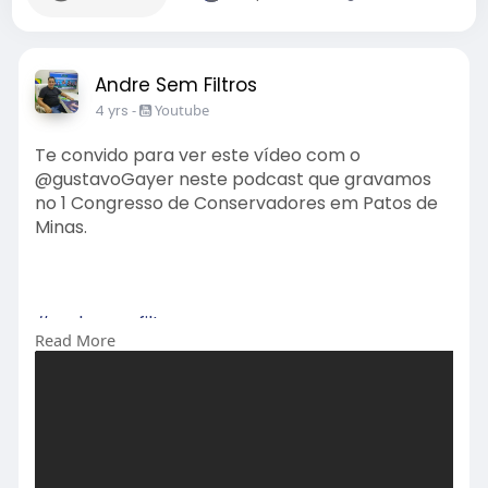
Andre Sem Filtros
4 yrs
-
Youtube
Te convido para ver este vídeo com o
@gustavoGayer neste podcast que gravamos
no 1 Congresso de Conservadores em Patos de
Minas.
#andresemfiltros
Read More
#andrepedroso