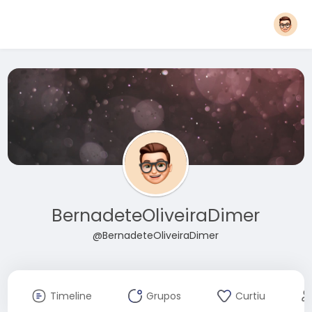
BernadeteOliveiraDimer
@BernadeteOliveiraDimer
Timeline
Grupos
Curtiu