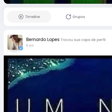
Timeline
Grupos
Bernardo Lopes
Trocou sua capa de perfil
6 yrs