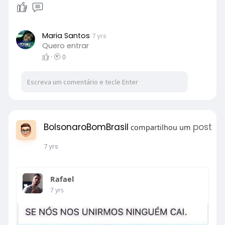
Maria Santos
7 yrs
Quero entrar
·
0
BolsonaroBomBrasil
post
compartilhou um
7 yrs
Rafael
7 yrs