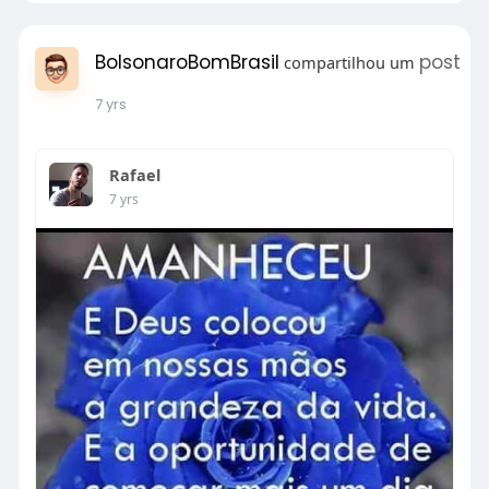
BolsonaroBomBrasil
post
compartilhou um
7 yrs
Rafael
7 yrs