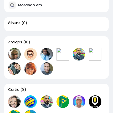
Morando em
álbuns
(0)
Amigos
(16)
Curtiu
(8)