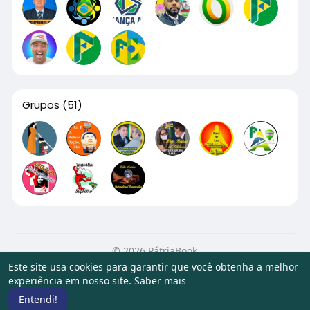
Grupos
(51)
© 2026 PátriaBook
Este site usa cookies para garantir que você obtenha a melhor
Início
Sobre
Contato
Privacidade
Termos de Uso
experiência em nosso site.
Saber mais
Artigos
Entendi!
Idioma