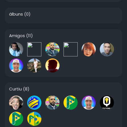
álbuns
(0)
Amigos
(11)
Curtiu
(8)