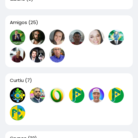
Amigos
(25)
Curtiu
(7)