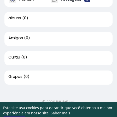
álbuns
(0)
Amigos
(0)
Curtiu
(0)
Grupos
(0)
© 2026 PátriaBook
Este site usa cookies para garantir que você obtenha a melhor
Início
Sobre
Contato
Privacidade
Termos de Uso
experiência em nosso site.
Saber mais
Artigos