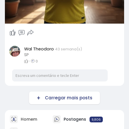
Wal Theodoro
43 semana(s)
SP
·
0
Carregar mais posts
Homem
Postagens
9,806