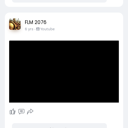
FLM 2076
6 yrs
-
Youtube