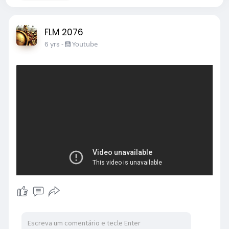
FLM 2076
6 yrs
-
Youtube