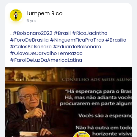
Lumpem Rico
5 yrs
...
#Bolsonaro2022
#Brasil
#RicoJacintho
#ForoDeBrasilia
#NinguemFicaPraTras
#Brasilia
#CalosBolsonaro
#EduardoBolsonaro
#OlavoDeCarvalhoTemRazao
#FarolDeLuzDaAmericaLatina