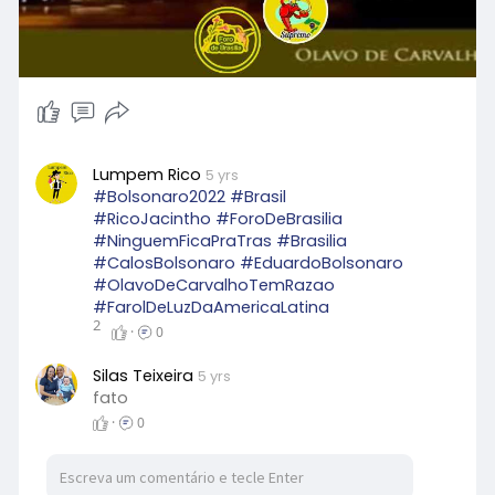
Lumpem Rico
5 yrs
#Bolsonaro2022
#Brasil
#RicoJacintho
#ForoDeBrasilia
#NinguemFicaPraTras
#Brasilia
#CalosBolsonaro
#EduardoBolsonaro
#OlavoDeCarvalhoTemRazao
#FarolDeLuzDaAmericaLatina
2
·
0
Silas Teixeira
5 yrs
fato
·
0