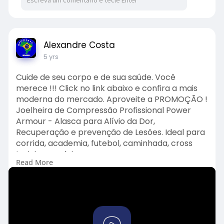
Alexandre Costa
5 yrs
Cuide de seu corpo e de sua saúde. Você
merece !!! Click no link abaixo e confira a mais
moderna do mercado. Aproveite a PROMOÇÃO !
Joelheira de Compressão Profissional Power
Armour - Alasca para Alívio da Dor,
Recuperação e prevenção de Lesões. Ideal para
corrida, academia, futebol, caminhada, cross
training e volei.
Read More
https://amzn.to/2WO7TQF