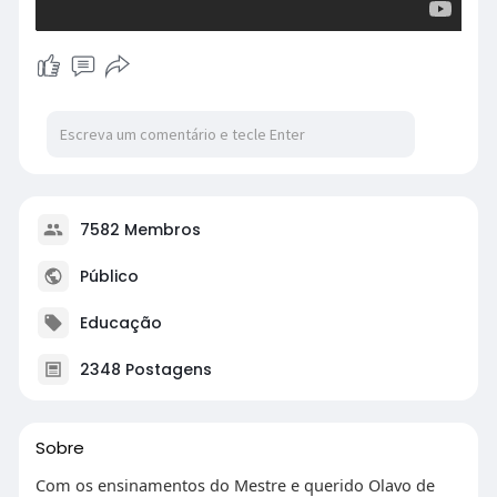
do dono.
E por que falar amigavelmente com o dono?
Bom... O dono do cachorro é um dos manda-
chuvas do MDB...
LEIA COMPLETO:
https://www.jornaldacidadeonli....ne.com.br/noti
cias/3
7582 Membros
Público
Educação
2348 Postagens
Sobre
Com os ensinamentos do Mestre e querido Olavo de