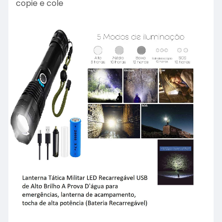
copie e cole
n