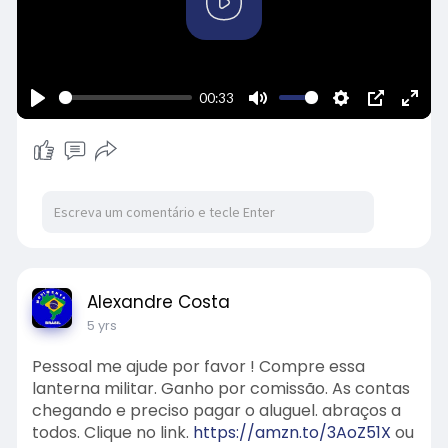
P
l
a
y
00:33
P
M
S
P
E
l
u
e
I
n
a
t
t
P
t
y
e
t
e
i
r
n
f
g
u
s
l
Alexandre Costa
l
5 yrs
s
Pessoal me ajude por favor ! Compre essa
c
lanterna militar. Ganho por comissão. As contas
r
chegando e preciso pagar o aluguel. abraços a
e
todos. Clique no link.
https://amzn.to/3AoZ51X
ou
e