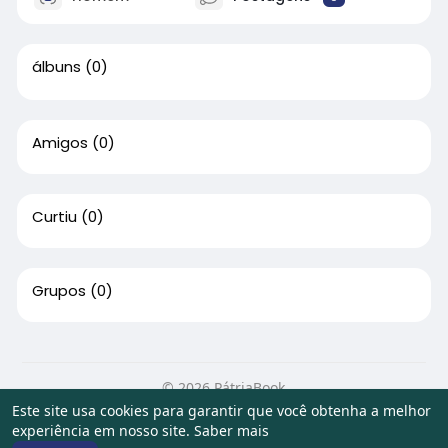
álbuns
(0)
Amigos
(0)
Curtiu
(0)
Grupos
(0)
© 2026 PátriaBook
Este site usa cookies para garantir que você obtenha a melhor
Início
Sobre
Contato
Privacidade
Termos de Uso
experiência em nosso site.
Saber mais
Artigos