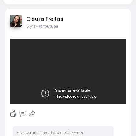
Cleuza Freitas
5 yrs
-
Youtube