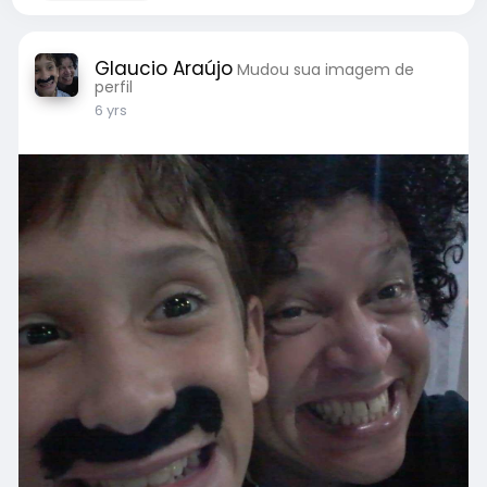
Glaucio Araújo
Mudou sua imagem de
perfil
6 yrs