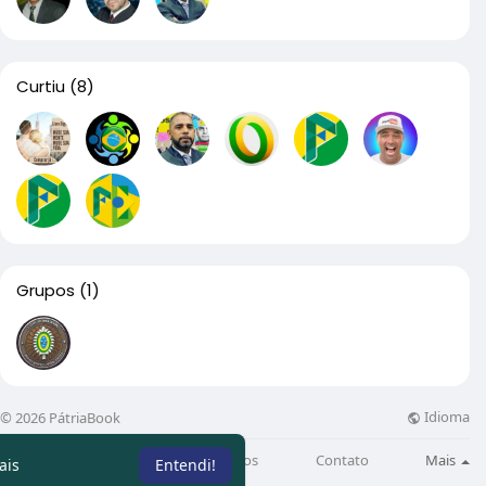
Curtiu
(8)
Grupos
(1)
Idioma
© 2026 PátriaBook
Sobre
Directory
Artigos
Contato
Mais
ais
Entendi!