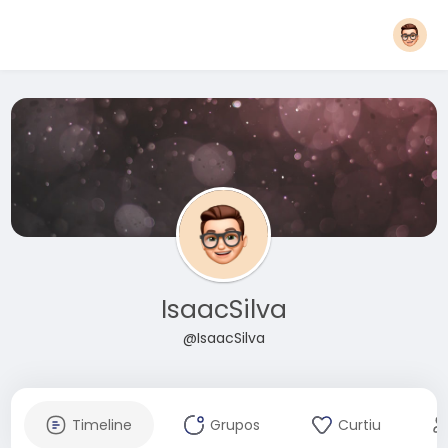
IsaacSilva
@IsaacSilva
Timeline
Grupos
Curtiu