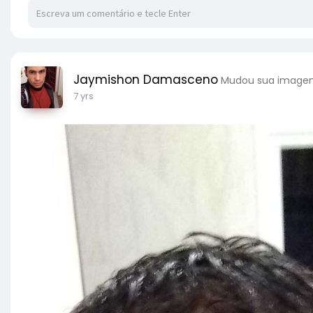
Jaymishon Damasceno
Mudou sua imagem
7 yrs