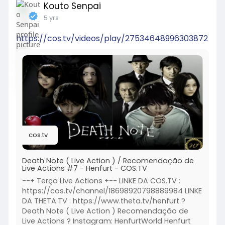
Kouto Senpai
5 yrs
https://cos.tv/videos/play/27534648996303872
cos.tv
Death Note ( Live Action ) / Recomendação de
Live Actions #7 - Henfurt - COS.TV
--+ Terça Live Actions +-- LINKE DA COS.TV :
https://cos.tv/channel/18698920798889984 LINKE
DA THETA.TV : https://www.theta.tv/henfurt ?
Death Note ( Live Action ) Recomendação de
Live Actions ? Instagram: HenfurtWorld Henfurt