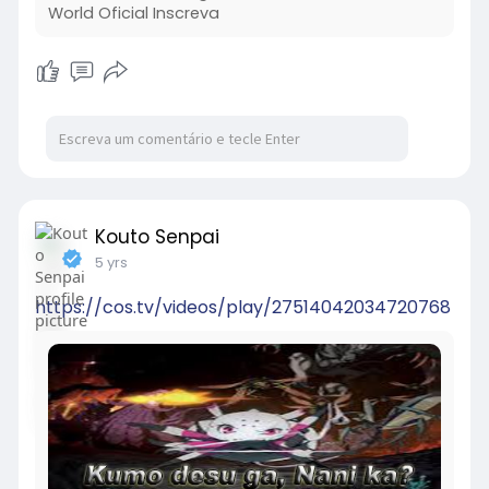
World Oficial Inscreva
Kouto Senpai
5 yrs
https://cos.tv/videos/play/27514042034720768