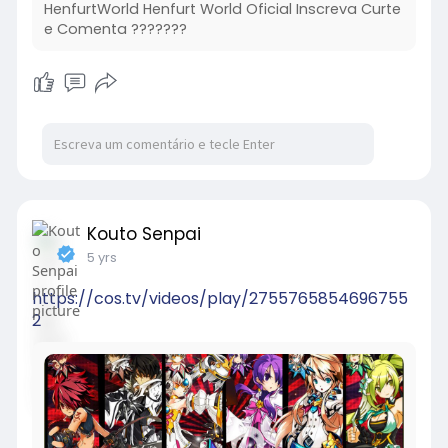
HenfurtWorld Henfurt World Oficial Inscreva Curte
e Comenta ???????
Kouto Senpai
5 yrs
https://cos.tv/videos/play/2755765854696755
2