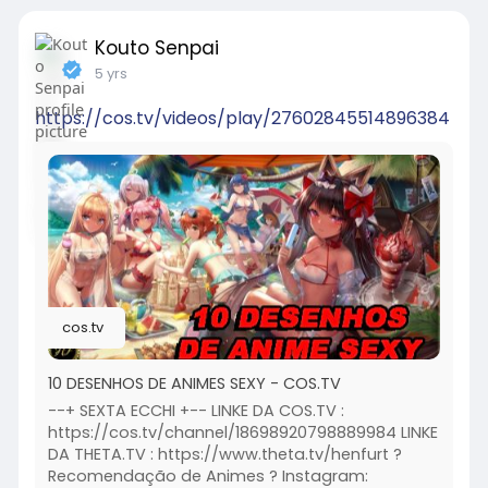
Kouto Senpai
5 yrs
https://cos.tv/videos/play/27602845514896384
cos.tv
10 DESENHOS DE ANIMES SEXY - COS.TV
--+ SEXTA ECCHI +-- LINKE DA COS.TV :
https://cos.tv/channel/18698920798889984 LINKE
DA THETA.TV : https://www.theta.tv/henfurt ?
Recomendação de Animes ? Instagram: