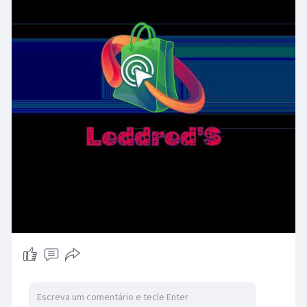
possível carregar o celular ou tablet
diretamente da bolsa, sem precisar levar
carregadores. É a opção ideal para quem
precisa manter seus dispositivos eletrônicos
carregados enquanto está em movimento.
Espaçosa e com compartimento secreto
para cartões e Celular
A Bolsa Slim Bag é espaçosa e possui vários
compartimentos internos, incluindo um
compartimento secreto para cartões e
dinheiro. O compartimento para cartões é
exclusivo e garante segurança extra para
informações pessoais. A bolsa permite
transportar tudo o que é necessário de
forma organizada e segura.