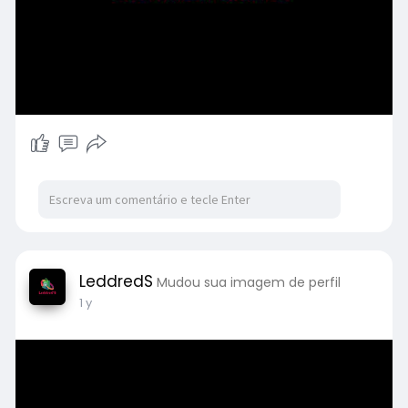
relação à proteção dos seus pertences.
À prova de queda (Evita arranhões e
desgaste)
A Bolsa Slim Bag é projetada com materiais
resistentes a quedas e arranhões,
garantindo a durabilidade e integridade da
bolsa por muito tempo. Com o tecido
antirrisco, ela minimiza o impacto de quedas
e evita marcas indesejadas. A bolsa é
resistente e durável, protegendo seus
pertences.
LeddredS
Mudou sua imagem de perfil
1 y
Entrada para carregamento USB
A Bolsa Slim Bag possui entrada USB para
carregamento de dispositivos eletrônicos,
oferecendo praticidade e comodidade. É