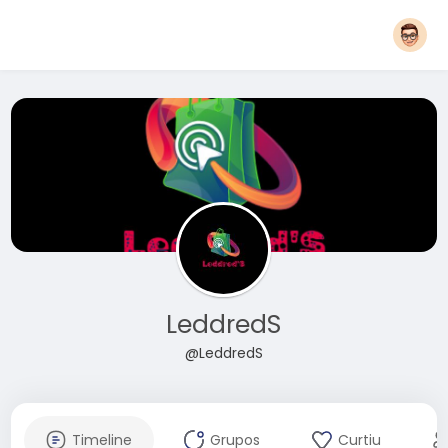
LeddredS
@LeddredS
Timeline
Grupos
Curtiu