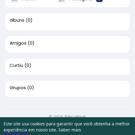
álbuns
(0)
Amigos
(0)
Curtiu
(0)
Grupos
(0)
© 2026 PátriaBook
Este site usa cookies para garantir que você obtenha a melhor
Início
Sobre
Contato
Privacidade
Termos de Uso
experiência em nosso site.
Saber mais
Artigos