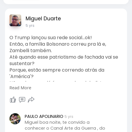
Miguel Duarte
5 yrs
O Trump lançou sua rede social...ok!
Então, a família Bolsonaro correu pra lá e,
Zambelli também.
Até quando esse patriotismo de fachada vai se
sustentar?
Porque, estão sempre correndo atrás da
'América'?
Não sabem que lá é a casa dos globalistas
Read More
malditos?
Não sabem que estes, vem a décadas
impedindo e degradando o nosso país?
Ou, será que estão mascarados e à serviço
PAULO APOLINARIO
5 yrs
dessa máfia política?
Miguel boa noite, te convido a
conhecer o Canal Arte da Guerra , do