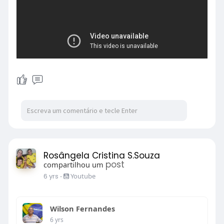
Rosângela Cristina S.Souza
post
compartilhou um
6 yrs
-
Youtube
Wilson Fernandes
6 yrs