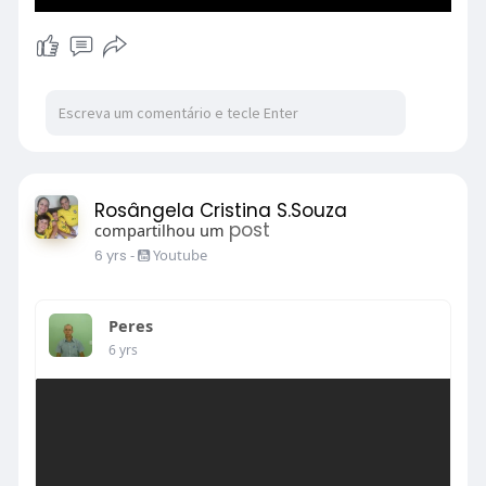
Rosângela Cristina S.Souza
post
compartilhou um
6 yrs
-
Youtube
Peres
6 yrs