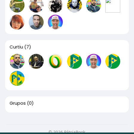
Curtiu
(7)
Grupos
(0)
© 2026 PátriaBook